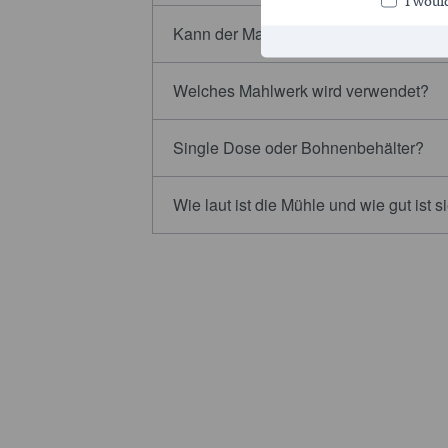
I would
Kann der Mahlgrad präzise eingestell
Welches Mahlwerk wird verwendet?
Single Dose oder Bohnenbehälter?
Wie laut ist die Mühle und wie gut ist s