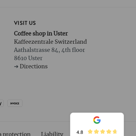
VISIT US
Coffee shop in Uster
Kaffeezentrale Switzerland
Aathalstrasse 84, 4th floor
8610 Uster
➔
Directions
4.8
a protection
Liability