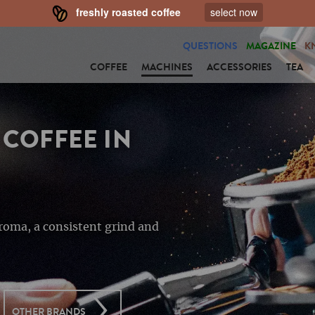
freshly roasted coffee
select now
QUESTIONS
MAGAZINE
K
COFFEE
MACHINES
ACCESSORIES
TEA
COFFEE IN
aroma, a consistent grind and
OTHER BRANDS