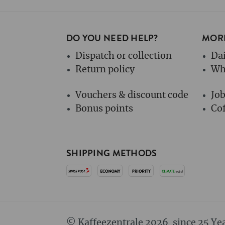
DO YOU NEED HELP?
MORE
Dispatch or collection
Dai
Return policy
Wh
Vouchers & discount code
Jo
Bonus points
Cof
SHIPPING METHODS
© Kaffeezentrale 2026
since 25 Ye