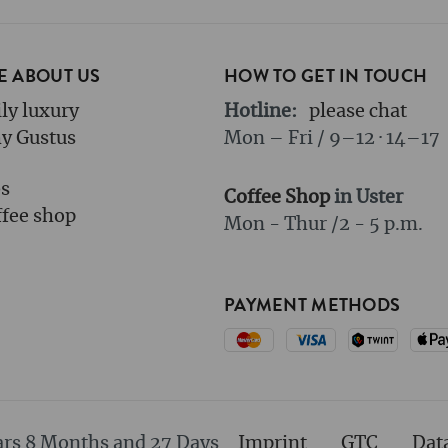
 ABOUT US
HOW TO GET IN TOUCH
ly luxury
Hotline:
please chat
y Gustus
Mon – Fri / 9–12 · 14–17
bs
Coffee Shop
in Uster
fee shop
Mon - Thur /
2 - 5 p.m.
PAYMENT METHODS
ars 8 Months and 27 Days
Imprint
GTC
Dat