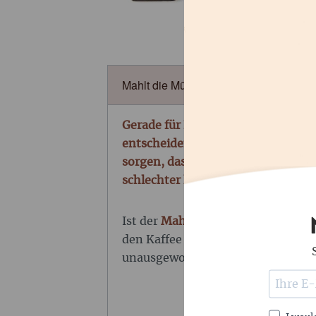
Mahlt die Mühle gleichmässig?
Gerade für Espresso ist ein präzis
entscheidend. Schon kleinste Ve
sorgen, dass ein Espresso plötzlich
schlechter läuft.
Ist der
Mahlgrad zu grob
, fliesst 
den Kaffee und das Ergebnis wirkt 
unausgewogen.