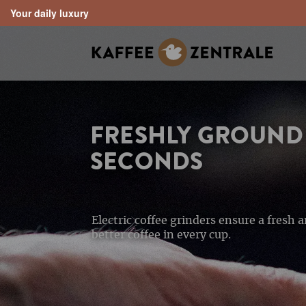
Your daily luxury
search
Skip to main navigation
FRESHLY GROUND 
SECONDS
Electric coffee grinders ensure a fresh 
better coffee in every cup.