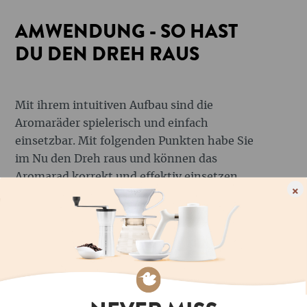
AMWENDUNG - SO HAST
DU DEN DREH RAUS
Mit ihrem intuitiven Aufbau sind die
Aromaräder spielerisch und einfach
einsetzbar. Mit folgenden Punkten habe Sie
im Nu den Dreh raus und können das
Aromarad korrekt und effektiv einsetzen.
×