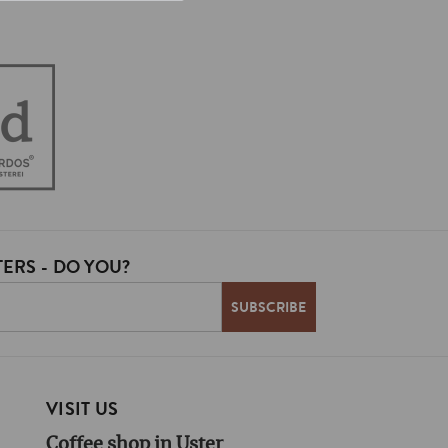
ERS - DO YOU?
VISIT US
Coffee shop in Uster