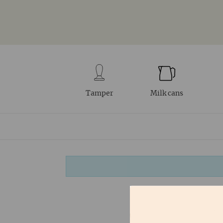
Tamper
Milk cans
GOOGL