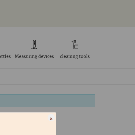
ottles
Measuring devices
cleaning tools
×
NTRALE