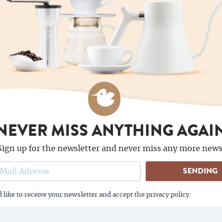
Super Angebote und tolle Qualität. Sehr feiner
Pr
ng
Kaffee
ti
Nadine Elstner -
12/02/2026
NEVER MISS ANYTHING AGAI
OUR MOST POPULAR ROASTS
Sign up for the newsletter and never miss any more news
SENDING
 like to receive your newsletter and accept the privacy policy.