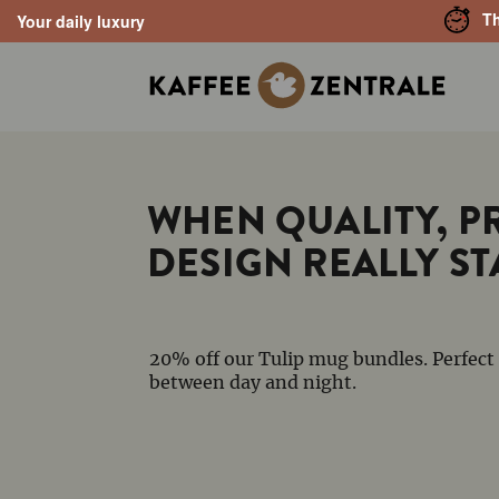
Th
Your daily luxury
search
Skip to main navigation
WHEN QUALITY, P
DESIGN REALLY ST
20% off our Tulip mug bundles. Perfect
between day and night.